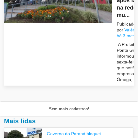
após fa
na rede
mu...
Publicado
por
Valéria
há 3 mese
A Prefeitu
Ponta Gro
informou, 
sexta-feira
que notific
empresa
Ômega, r..
Sem mais cadastros!
Mais lidas
Governo do Paraná bloquei...