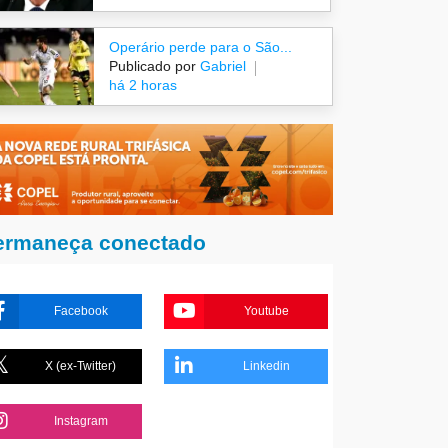
Operário perde para o São...
Publicado por
Gabriel
há 2 horas
ermaneça conectado
Facebook
Youtube
X (ex-Twitter)
Linkedin
Instagram