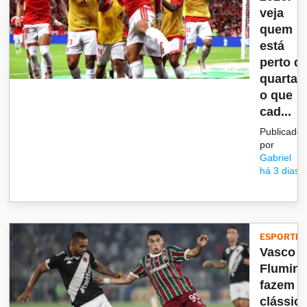
veja
quem
está
perto d
quartas
o que
cad...
Publicado
por
Gabriel
há 3 dias
ESPORTES
Vasco e
Flumin
fazem
clássic