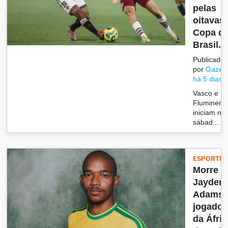
pelas
oitavas
Copa d
Brasil...
Publicado
por
Gazet
há 5 dias
Vasco e
Fluminens
iniciam ne
sábad...
ESPORTES
Morre
Jayden
Adams,
jogador
da Áfric