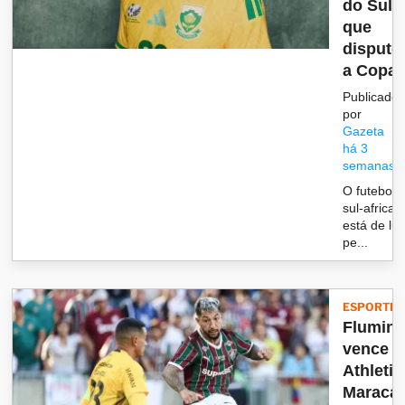
do Sul
que
disputo
a Copa..
Publicado
por
Gazeta
há 3
semanas
O futebol
sul-african
está de lut
pe...
ESPORTES
Flumin
vence
Athleti
Maraca