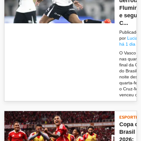
derrota
Flumin
e segue
C...
Publicado
por
Lucian
há 1 dia
O Vasco e
nas quarta
final da C
do Brasil. 
noite dest
quarta-feir
o Cruz-Mal
venceu o..
ESPORTES
Copa d
Brasil
2026: