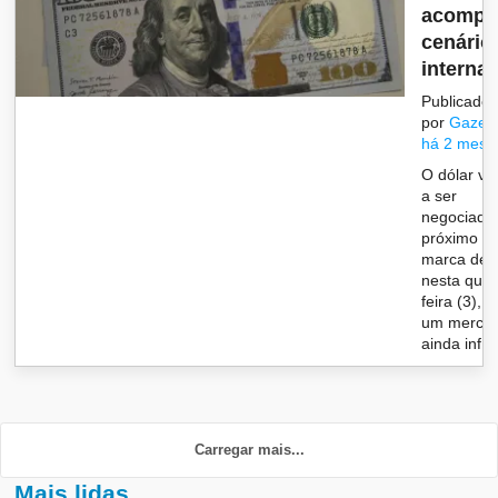
acompa
cenário
internaci
Publicado
por
Gazet
há 2 mese
O dólar vo
a ser
negociado
próximo d
marca de 
nesta quar
feira (3), 
um merca
ainda inf...
Carregar mais...
Mais lidas