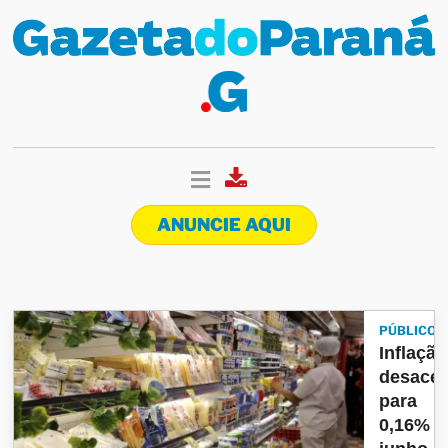
ANUNCIE AQUI
PÚBLICO
Inflação
desacel
para
0,16% 