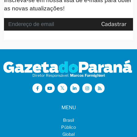
Inscreva-se em nossa lista de e-mails para obter
as novas atualizações!
Cadastrar
Diretor Responsável:
Marcos Formighieri
MENU
Brasil
Público
Global