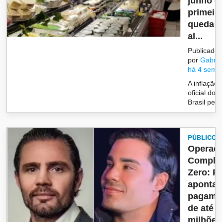
junho 
primeir
queda 
al...
Publicado
por
Gabrie
há 4 sema
A inflação
oficial do
Brasil pe...
PÚBLICO
Operaç
Compli
Zero: P
aponta
pagame
de até 
milhõe..