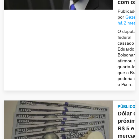
com os.
Publicado
por
Gazet
há 2 mese
O deputad
federal
cassado
Eduardo
Bolsonaro 
afirmou ne
quarta-feir
que o Brasi
poderia inc
o Pix n...
PÚBLICO
Dólar o
próximo
R$ 5 e
mercad