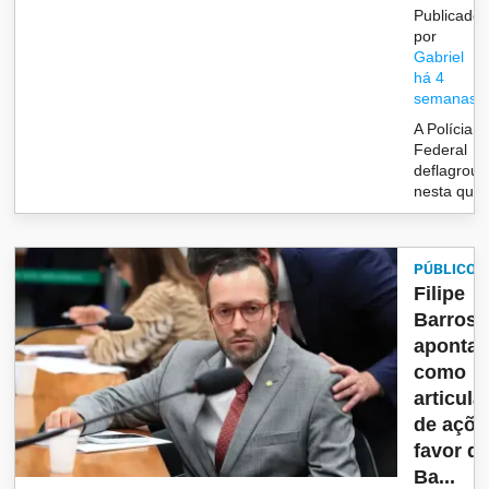
Publicado
por
Gabriel
há 4
semanas
A Polícia
Federal
deflagrou,
nesta qui..
PÚBLICO
Filipe
Barros 
aponta
como
articula
de açõe
favor d
Ba...