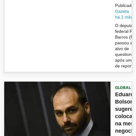
Publicado 
Gazeta
há 1 mês
O deputad
federal Fil
Barros (P
passou a s
alvo de
questiona
após uma 
de reporta.
GLOBAL
Eduard
Bolson
sugere
colocar
na mesa
negoci