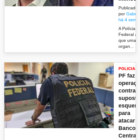
Publicado
por
Gabrie
há 4 sema
A Polícia
Federal af
que uma
organ...
POLICIAL
PF faz
operaç
contra
supost
esquem
para
atacar 
Banco
Centra..