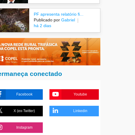
PF apresenta relatório fi...
Publicado por
Gabriel
há 2 dias
ermaneça conectado
Facebook
Youtube
X (ex-Twitter)
Linkedin
Instagram