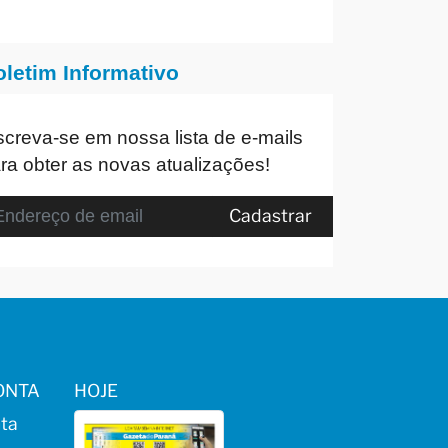
oletim Informativo
screva-se em nossa lista de e-mails
ra obter as novas atualizações!
Cadastrar
ONTA
HOJE
ta