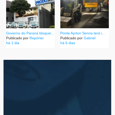
Governo do Paraná bloquei...
Ponte Ayrton Senna terá i...
Publicado por
Repórter
Publicado por
Gabriel
há 1 dia
há 6 dias