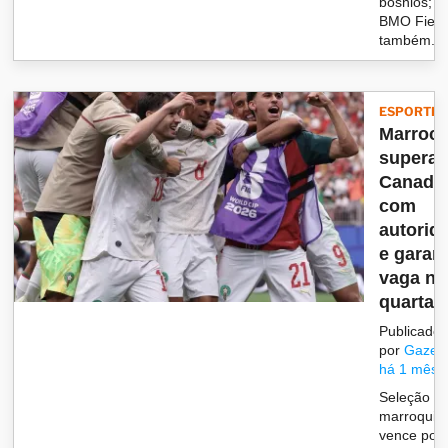
bósnios;
BMO Field
também...
ESPORTES
Marroc
supera
Canadá
com
autorid
e garan
vaga na
quartas.
Publicado
por
Gazet
há 1 mês
Seleção
marroquin
vence por 