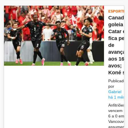
ESPORTES
Canadá
goleia o
Catar e
fica per
de
avançar
aos 16
avos;
Koné s..
Publicado
por
Gabriel
há 1 mês
Anfitriões
vencem po
6 a 0 em
Vancouver
assumem 