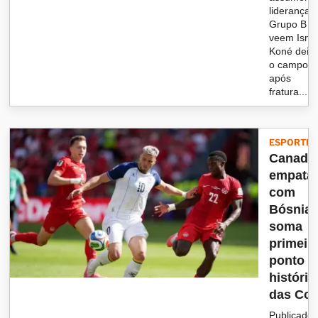
liderança 
Grupo B e
veem Isma
Koné deix
o campo
após
fratura...
ESPORTES
Canadá
empata
com
Bósnia 
soma
primeir
ponto n
história
das Co..
Publicado