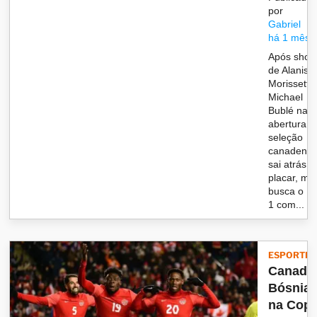
por
Gabriel
há 1 mês
Após sho
de Alanis
Morissette
Michael
Bublé na
abertura,
seleção
canadens
sai atrás n
placar, ma
busca o 1 
1 com...
ESPORTES
Canadá
Bósnia
na Cop