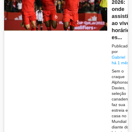
2026:
onde
assistir
ao vivo,
horário 
es...
Publicado
por
Gabriel
há 1 mês
Sem o
craque
Alphonso
Davies,
seleção
canadens
faz sua
estreia em
casa no
Mundial
diante dos