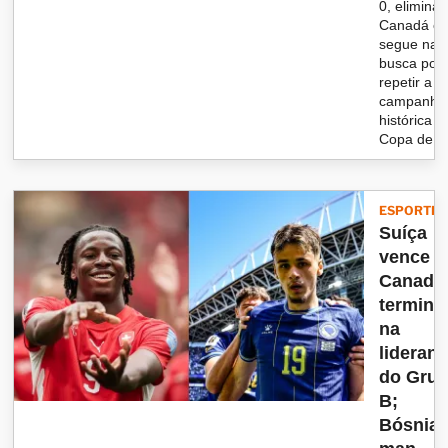
0, elimina 
Canadá e
segue na
busca por
repetir a
campanha
histórica d
Copa de 2
ESPORTES
Suíça
vence o
Canadá
termina
na
lideran
do Gru
B;
Bósnia