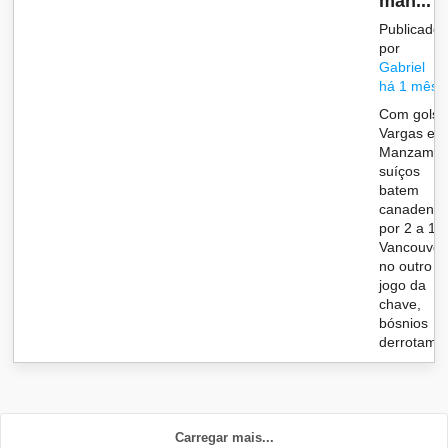
man...
Publicado
por
Gabriel
há 1 mês
Com gols 
Vargas e
Manzambi
suíços
batem
canadens
por 2 a 1 
Vancouver
no outro
jogo da
chave,
bósnios
derrotam..
Carregar mais...