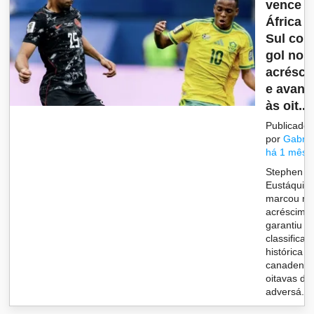
vence
África 
Sul co
gol nos
acrésc
e avanç
às oit...
Publicado
por
Gabrie
há 1 mês
Stephen
Eustáquio
marcou no
acréscimo
garantiu a
classificaç
histórica d
canadense
oitavas de 
adversá...