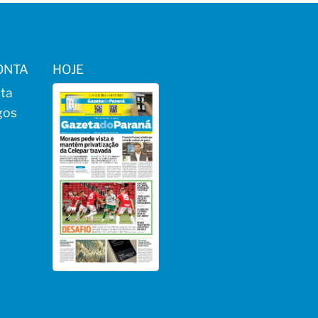
ONTA
HOJE
ta
gos