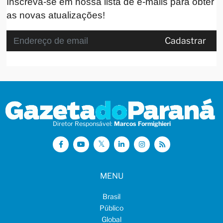
Inscreva-se em nossa lista de e-mails para obter
as novas atualizações!
Cadastrar
Diretor Responsável:
Marcos Formighieri
MENU
Brasil
Público
Global