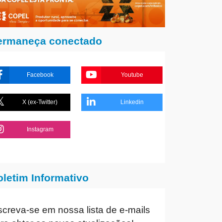
ermaneça conectado
Facebook
Youtube
X (ex-Twitter)
Linkedin
Instagram
oletim Informativo
screva-se em nossa lista de e-mails