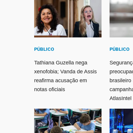
PÚBLICO
PÚBLICO
Tathiana Guzella nega
Segurança
xenofobia; Vanda de Assis
preocupaç
reafirma acusação em
brasileir
notas oficiais
campanha 
AtlasIntel