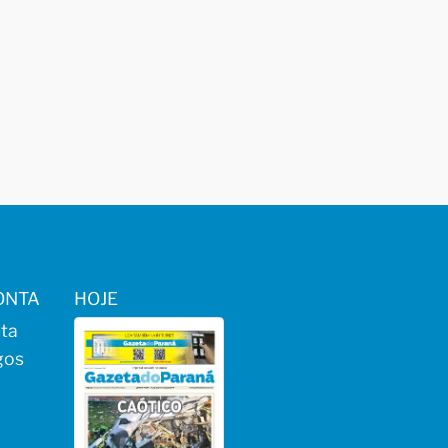
ONTA
HOJE
ta
gos