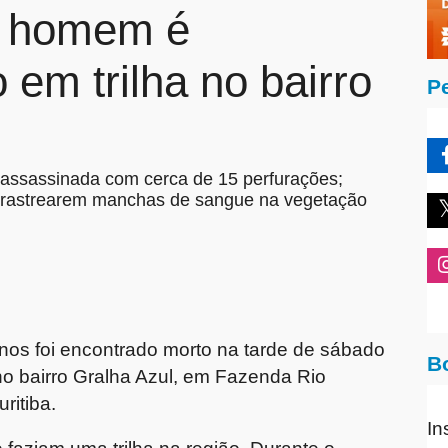
, homem é
 em trilha no bairro
P
 assassinada com cerca de 15 perfurações;
pós rastrearem manchas de sangue na vegetação
s foi encontrado morto na tarde de sábado
B
no bairro Gralha Azul, em Fazenda Rio
ritiba.
In
 faziam uma trilha na região. Durante o