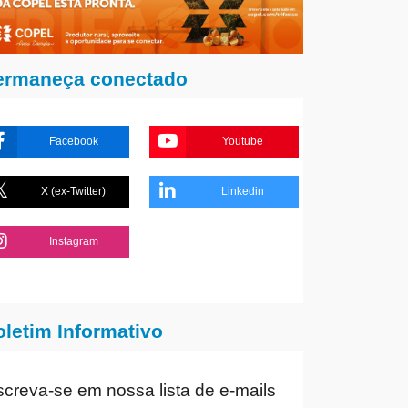
ermaneça conectado
Facebook
Youtube
X (ex-Twitter)
Linkedin
Instagram
oletim Informativo
screva-se em nossa lista de e-mails