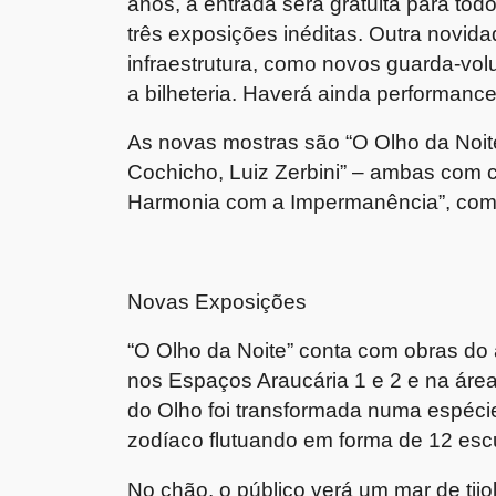
anos, a entrada será gratuita para to
três exposições inéditas. Outra novid
infraestrutura, como novos guarda-vo
a bilheteria. Haverá ainda performanc
As novas mostras são “O Olho da Noite”
Cochicho, Luiz Zerbini” – ambas com 
Harmonia com a Impermanência”, com 
Novas Exposições
“O Olho da Noite” conta com obras do a
nos Espaços Araucária 1 e 2 e na área 
do Olho foi transformada numa espéci
zodíaco flutuando em forma de 12 escu
No chão, o público verá um mar de tij