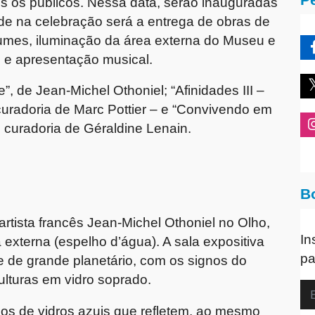
dos os públicos. Nessa data, serão inauguradas
ade na celebração será a entrega de obras de
lumes, iluminação da área externa do Museu e
e e apresentação musical.
, de Jean-Michel Othoniel; “Afinidades III –
curadoria de Marc Pottier – e “Convivendo em
curadoria de Géraldine Lenain.
B
rtista francês Jean-Michel Othoniel no Olho,
In
externa (espelho d’água). A sala expositiva
pa
e de grande planetário, com os signos do
lturas em vidro soprado.
olos de vidros azuis que refletem, ao mesmo