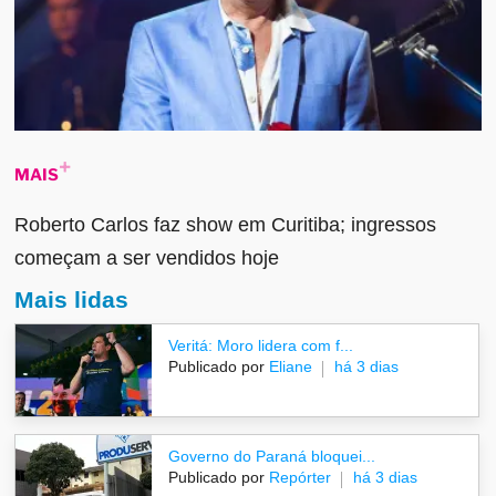
MAIS
Roberto Carlos faz show em Curitiba; ingressos
começam a ser vendidos hoje
Mais lidas
Veritá: Moro lidera com f...
Publicado por
Eliane
há 3 dias
Governo do Paraná bloquei...
Publicado por
Repórter
há 3 dias