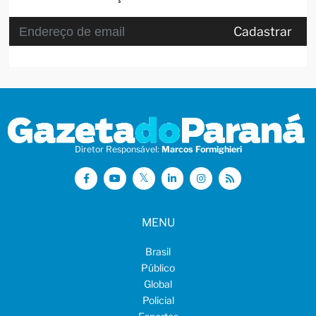
Cadastrar
Diretor Responsável:
Marcos Formighieri
MENU
Brasil
Público
Global
Policial