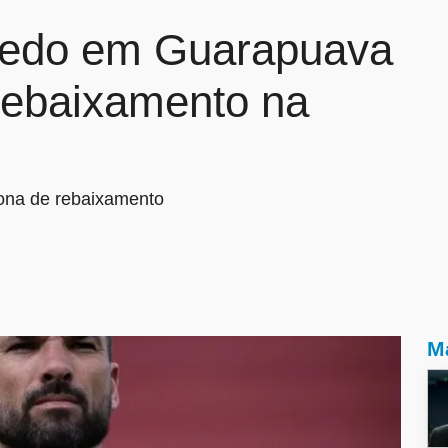
oledo em Guarapuava
rebaixamento na
zona de rebaixamento
Ma