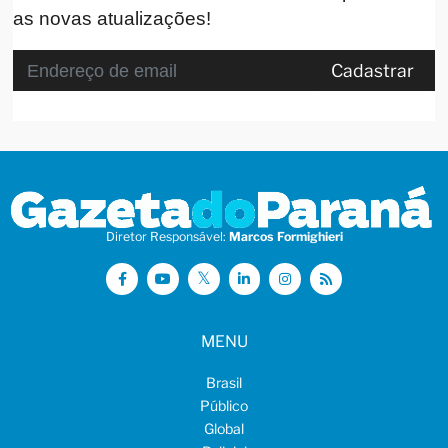
as novas atualizações!
Cadastrar
Diretor Responsável:
Marcos Formighieri
MENU
Brasil
Público
Global