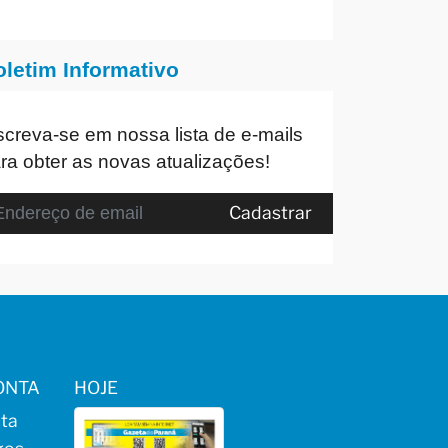
oletim Informativo
screva-se em nossa lista de e-mails
ra obter as novas atualizações!
Cadastrar
ONTA
HOJE
ta