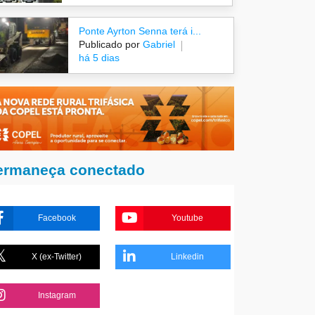
Ponte Ayrton Senna terá i...
Publicado por
Gabriel
há 5 dias
ermaneça conectado
Facebook
Youtube
X (ex-Twitter)
Linkedin
Instagram