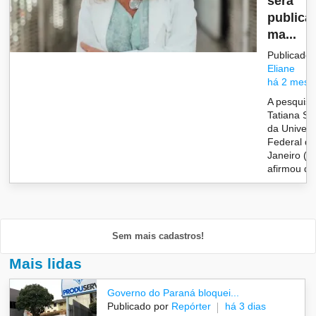
será
publica
ma...
Publicado 
Eliane
há 2 mese
A pesquis
Tatiana Sa
da Univers
Federal do
Janeiro (U
afirmou que
Sem mais cadastros!
Mais lidas
Governo do Paraná bloquei...
Publicado por
Repórter
há 3 dias