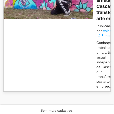
artista 
Cascave
transfo
arte em.
Publicado
por
Valéria
há 3 mese
Conheça 
trabalho d
uma artist
visual
independe
de Cascav
que
transform
sua arte 
empree...
Sem mais cadastros!