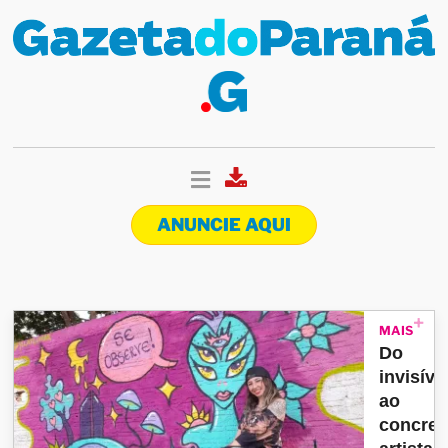
ANUNCIE AQUI
MAIS
Do
invisíve
ao
concret