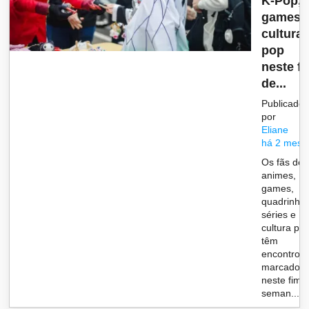
K-Pop,
games 
cultura
pop
neste f
de...
Publicado
por
Eliane
há 2 mese
Os fãs de
animes,
games,
quadrinhos
séries e
cultura po
têm
encontro
marcado
neste fim 
seman...