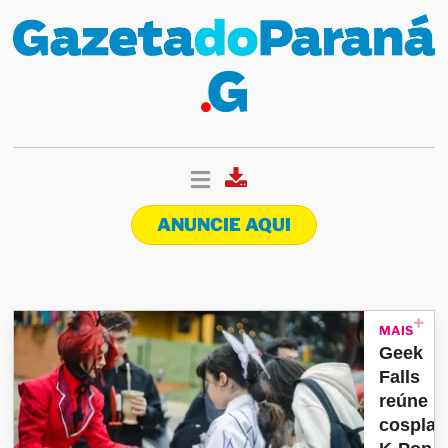
ANUNCIE AQUI
MAIS
Geek
Falls
reúne
cosplay