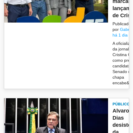
marca
lançam
de Cristi
Publicado
por
Gabrie
há 1 dia
A oficializ
da jornalis
Cristina G
como pré-
candidata 
Senado n
chapa
encabe&cce
PÚBLICO
Alvaro
Dias
desiste
da