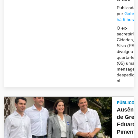
Publicado
por
Gabrie
há 6 horas
O ex-
secretário
Cidades, 
Silva (PSD
divulgou n
quarta-feir
(05) uma
mensagem
despedida
al...
PÚBLICO
Ausênc
de Grec
Eduard
Pimente