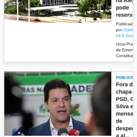
na Alep
pode
reserv...
Publicado
por
Gabrie
há 6 horas
Uma Propo
de Emend
Constitui&c
PÚBLICO
Fora da
chapa 
PSD, G
Silva en
mensa
de
desped
a al...