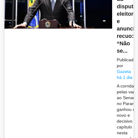
disputa
eleitora
e
anuncia
recuo:
“Não
se...
Publicado
por
Gazeta
há 1 dia
A corrida
pelas vag
ao Senad
no Paraná
ganhou u
novo e
decisivo
capítulo
nesta