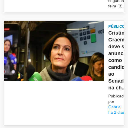
segunda-
feira (3). E.
PÚBLICO
Cristina
Graeml
deve se
anunci
como
candida
ao
Senado
na ch...
Publicado
por
Gabriel
há 2 dias