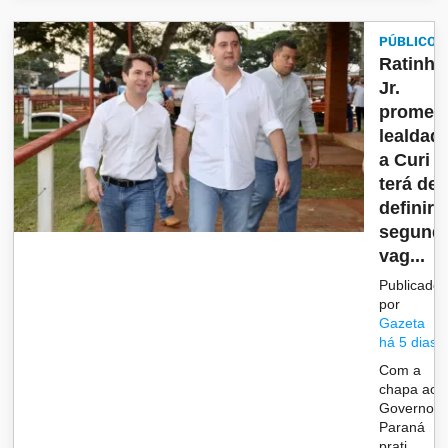
PÚBLICO
Ratinho
Jr.
promet
lealdad
a Curi e
terá de
definir
segund
vag...
Publicado
por
Gazeta
há 5 dias
Com a
chapa ao
Governo d
Paraná
prati...