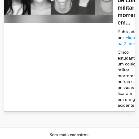
de colé
militar
morrem
em...
Publicado
por
Eliane
há 2 mese
Cinco
estudante
um colégi
militar
morreram 
outras set
pessoas
ficaram fe
em um gra
acidente en
Sem mais cadastros!