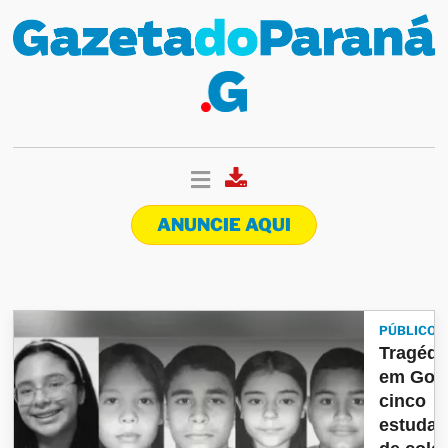
ANUNCIE AQUI
PÚBLICO
Tragédi
em Goiá
cinco
estudan