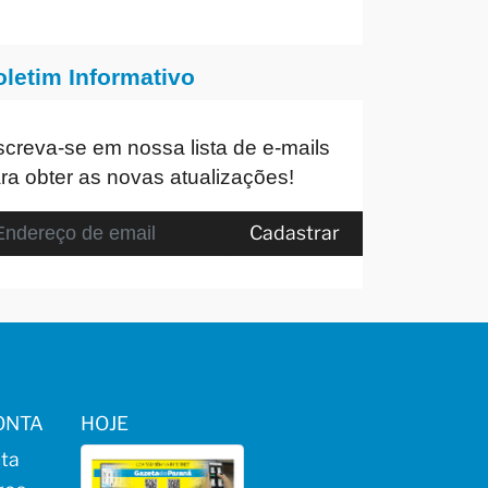
oletim Informativo
screva-se em nossa lista de e-mails
ra obter as novas atualizações!
Cadastrar
ONTA
HOJE
ta