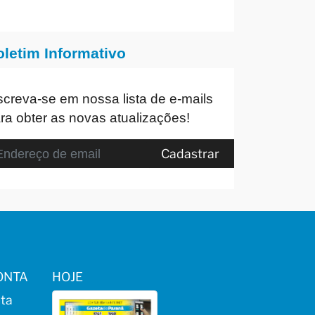
oletim Informativo
screva-se em nossa lista de e-mails
ra obter as novas atualizações!
Cadastrar
ONTA
HOJE
ta