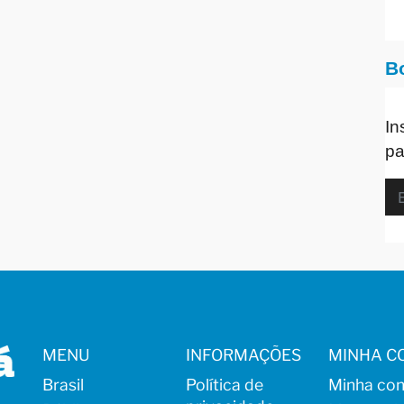
B
In
pa
MENU
INFORMAÇÕES
MINHA C
Brasil
Política de
Minha con