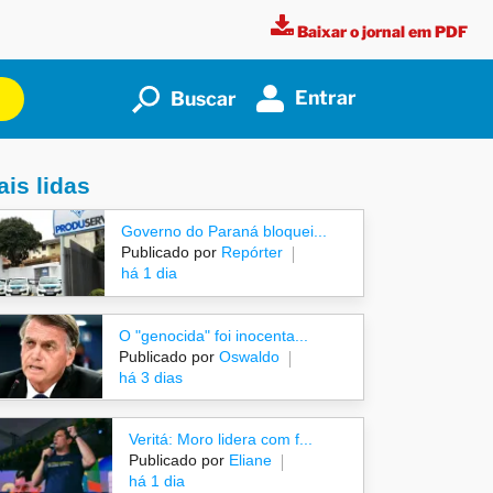
Baixar o jornal em PDF
Entrar
Buscar
is lidas
Governo do Paraná bloquei...
Publicado por
Repórter
há 1 dia
O "genocida" foi inocenta...
Publicado por
Oswaldo
há 3 dias
Veritá: Moro lidera com f...
Publicado por
Eliane
há 1 dia