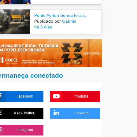
Ponte Ayrton Senna terá i...
Publicado por
Gabriel
há 6 dias
ermaneça conectado
Facebook
Youtube
X (ex-Twitter)
Linkedin
Instagram