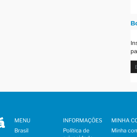
B
In
pa
MENU
INFORMAÇÕES
MINHA C
Brasil
Política de
Minha con