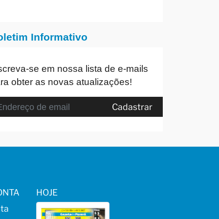
oletim Informativo
screva-se em nossa lista de e-mails
ra obter as novas atualizações!
Cadastrar
ONTA
HOJE
ta