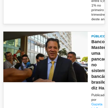
entre 0,8%
1% no
primeiro
trimestre
deste an...
PÚBLICO
Banco
Master 
uma
pancad
no
sistema
bancári
brasilei
diz Ha...
Publicado
por
Gazeta