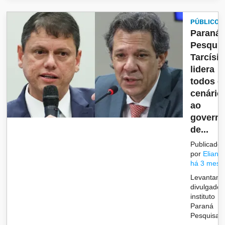
PÚBLICO
Paraná
Pesquis
Tarcísio
lidera
todos o
cenário
ao
govern
de...
Publicado
por
Eliane
há 3 mese
Levantame
divulgado 
instituto
Paraná
Pesquisas