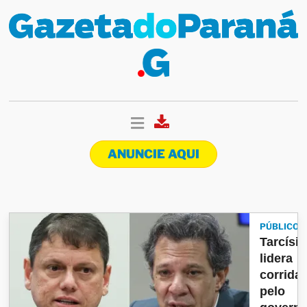
ANUNCIE AQUI
PÚBLICO
Tarcísio
lidera
corrida
pelo