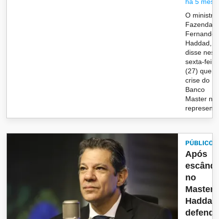
há 5 mese
O ministro
Fazenda,
Fernando
Haddad,
disse nest
sexta-feira
(27) que a
crise do
Banco
Master nã
represent..
PÚBLICO
Após
escânda
no
Master,
Haddad
defend