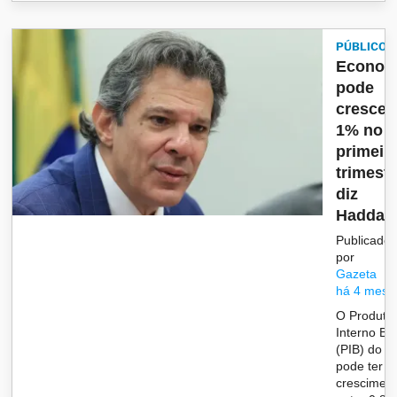
PÚBLICO
Econom
pode
crescer
1% no
primeir
trimestr
diz
Haddad
Publicado
por
Gazeta
há 4 mese
O Produto
Interno Br
(PIB) do p
pode ter
crescimen