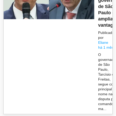
govern
de São
Paulo e
amplia
vantag..
Publicado
por
Eliane
há 1 mês
O
governado
de São
Paulo,
Tarcísio d
Freitas,
segue co
principal
nome na
disputa pe
comando 
ma...