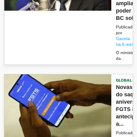
ampliar
poder d
BC sobr.
Publicado
por
Gazeta
há 6 mese
O ministro
da...
GLOBAL
Novas r
do saqu
anivers
FGTS li
antecip
a...
Publicado 