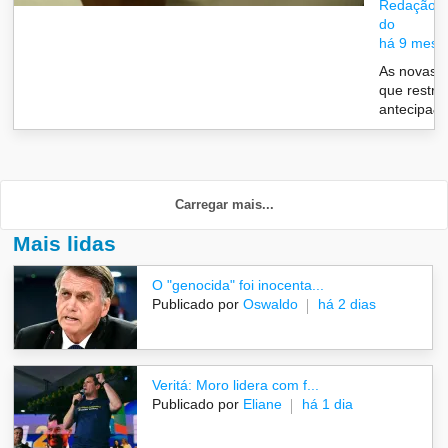
Redação/G
do
há 9 mese
As novas r
que restri
antecipa&c
Carregar mais...
Mais lidas
O "genocida" foi inocenta...
Publicado por
Oswaldo
há 2 dias
Veritá: Moro lidera com f...
Publicado por
Eliane
há 1 dia