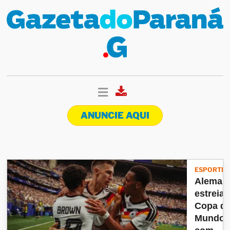
ANUNCIE AQUI
ESPORTES
Aleman
estreia 
Copa d
Mundo