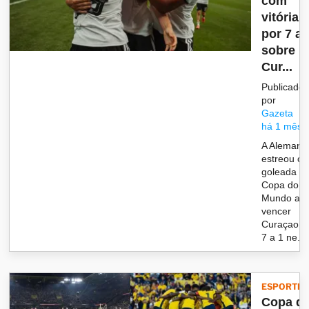
com
vitória
por 7 a 
sobre
Cur...
Publicado
por
Gazeta
há 1 mês
A Alemanh
estreou c
goleada n
Copa do
Mundo ao
vencer
Curaçao p
7 a 1 ne...
ESPORTES
Copa d