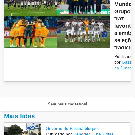
Mundo:
Grupo 
traz
favorit
alemão,
seleçõe
tradicio.
Publicado
por
Gazet
há 2 mese
Sem mais cadastros!
Mais lidas
Governo do Paraná bloquei...
Publicado por
Repórter
há 2 dias