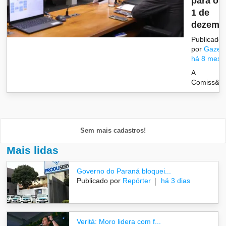
para o d
1 de
dezemb
Publicado
por
Gazet
há 8 mese
A
Comiss&ati
Sem mais cadastros!
Mais lidas
Governo do Paraná bloquei...
Publicado por
Repórter
há 3 dias
Veritá: Moro lidera com f...