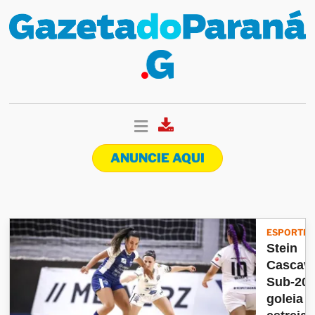
ANUNCIE AQUI
ESPORTES
Stein
Cascave
Sub-20
goleia 