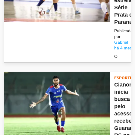
estreia 
Série
Prata d
Paranae.
Publicado
por
Gabriel
há 4 mese
O
ESPORTES
Cianort
inicia
busca
pelo
acesso 
recebe 
Guaran