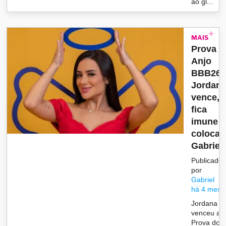
ao gl...
MAIS
Prova d
Anjo
BBB26:
Jordan
vence,
fica
imune e
coloca
Gabriela
Publicado
por
Gabriel
há 4 mese
Jordana
venceu a 
Prova do