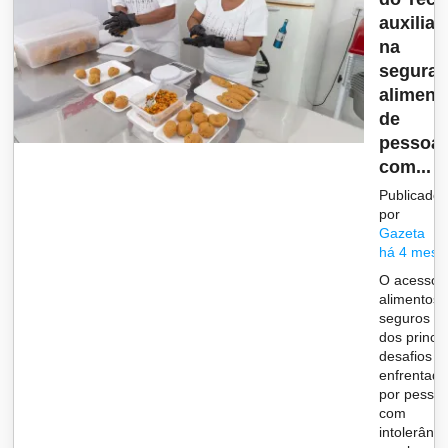
auxilia
na
segura
aliment
de
pessoa
com...
Publicado
por
Gazeta
há 4 mese
O acesso 
alimentos
seguros é
dos princip
desafios
enfrentad
por pesso
com
intolerânci