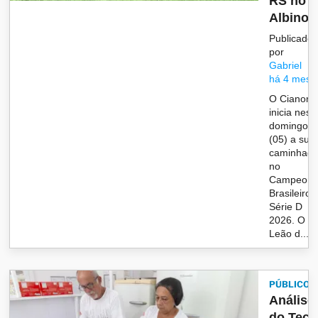
RS no
Albino..
Publicado
por
Gabriel
há 4 mese
O Cianort
inicia nest
domingo
(05) a sua
caminhad
no
Campeona
Brasileiro 
Série D
2026. O
Leão d...
PÚBLICO
Análise
do Tecp