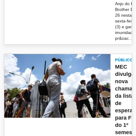
Anjo do Bi
Brother Bra
26 nesta
sexta-feira
(3) e garan
imunidade
pr&oac...
PÚBLICO
MEC
divulga
nova
chamad
da lista
de
espera
para Fi
do 1º
semes..