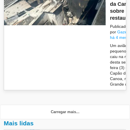
da Can
sobre
restaur
Publicado
por
Gazet
há 4 mese
Um avião 
pequeno p
caiu na m
desta sext
feira (3) e
Capão da
Canoa, no
Grande d..
Carregar mais...
Mais lidas