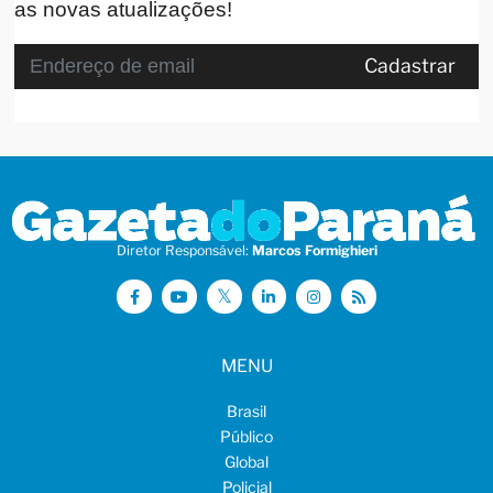
as novas atualizações!
Cadastrar
Diretor Responsável:
Marcos Formighieri
MENU
Brasil
Público
Global
Policial