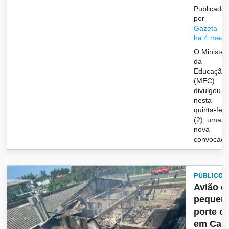
Publicado
por
Gazeta
há 4 mese
O Ministér
da
Educação
(MEC)
divulgou,
nesta
quinta-feir
(2), uma
nova
convocaçã.
PÚBLICO
Avião d
pequen
porte ca
em Cap