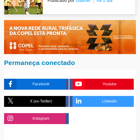
Publicado por
Gabriel
há 1 dia
Permaneça conectado
Facebook
Youtube
X (ex-Twitter)
Linkedin
Instagram