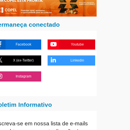
ermaneça conectado
Facebook
Youtube
X (ex-Twitter)
Linkedin
Instagram
oletim Informativo
screva-se em nossa lista de e-mails