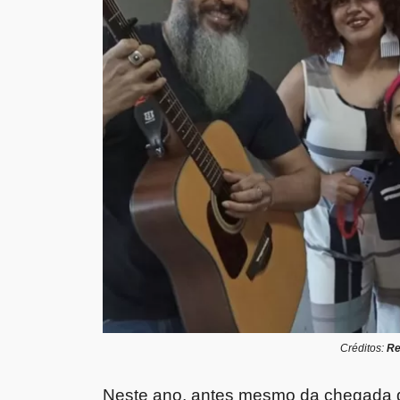
Créditos:
Re
Neste ano, antes mesmo da chegada d