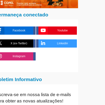
ermaneça conectado
Facebook
Youtube
X (ex-Twitter)
Linkedin
Instagram
oletim Informativo
screva-se em nossa lista de e-mails
ra obter as novas atualizações!