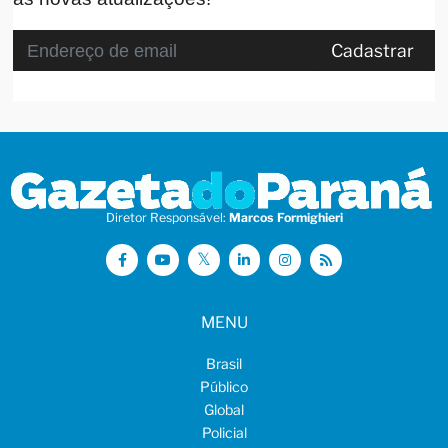
Cadastrar
Diretor Responsável:
Marcos Formighieri
MENU
Brasil
Público
Global
Policial