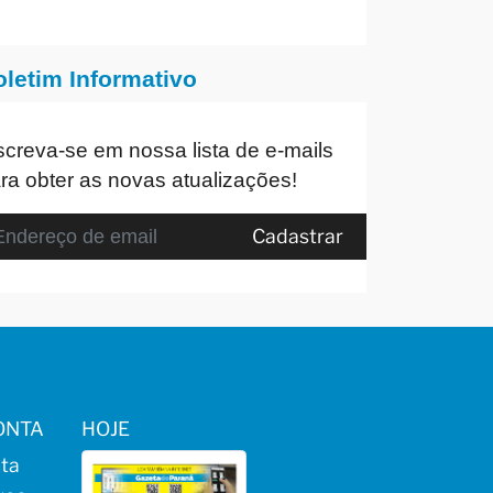
oletim Informativo
screva-se em nossa lista de e-mails
ra obter as novas atualizações!
Cadastrar
ONTA
HOJE
ta