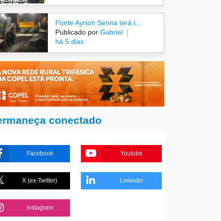
Ponte Ayrton Senna terá i...
Publicado por
Gabriel
há 5 dias
ermaneça conectado
Facebook
Youtube
X (ex-Twitter)
Linkedin
Instagram