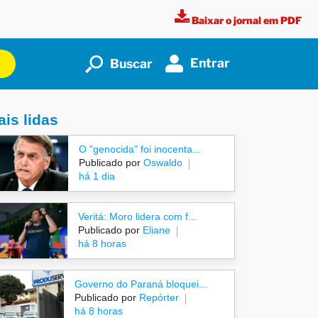
Baixar o jornal em PDF
Entrar
Buscar
is lidas
O "genocida" foi inocenta...
Publicado por
Oswaldo
há 1 dia
Veritá: Moro lidera com f...
Publicado por
Eliane
há 8 horas
Governo do Paraná bloquei...
Publicado por
Repórter
há 8 horas