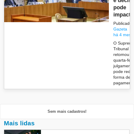
e decis
pode
impactar
Publicado 
Gazeta
há 4 mese
O Suprem
Tribunal F
retomou n
quarta-feir
julgament
pode redefi
forma de
pagamento 
Sem mais cadastros!
Mais lidas