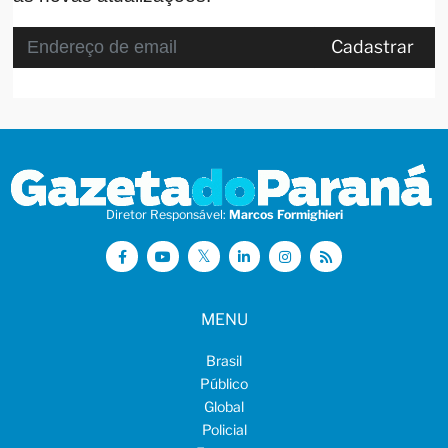
Cadastrar
Diretor Responsável:
Marcos Formighieri
MENU
Brasil
Público
Global
Policial