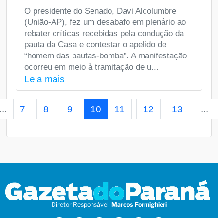
O presidente do Senado, Davi Alcolumbre
(União-AP), fez um desabafo em plenário ao
rebater críticas recebidas pela condução da
pauta da Casa e contestar o apelido de
“homem das pautas-bomba”. A manifestação
ocorreu em meio à tramitação de u...
Leia mais
...
7
8
9
10
11
12
13
...
Diretor Responsável:
Marcos Formighieri