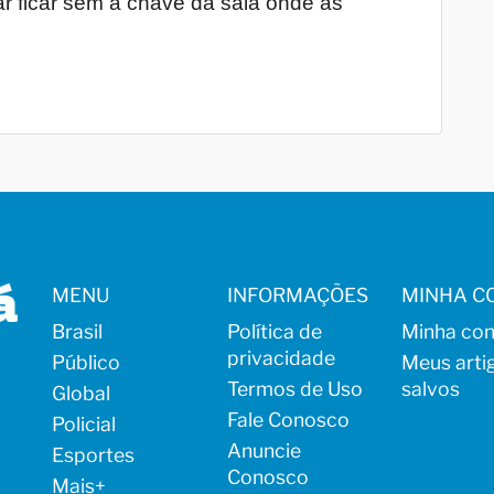
r ficar sem a chave da sala onde as
MENU
INFORMAÇÕES
MINHA C
Brasil
Política de
Minha con
privacidade
Público
Meus arti
Termos de Uso
salvos
Global
Fale Conosco
Policial
Anuncie
Esportes
Conosco
Mais
+