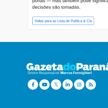
portas — mas também pode significa
decisões são tomadas.
Voltar para as Lista de Política & Cia
Diretor Responsável:
Marcos Formighieri