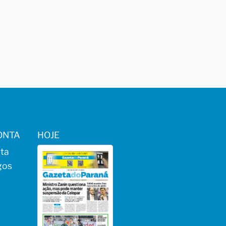
ONTA
HOJE
ta
gos