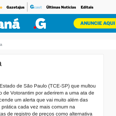
G
o
Gazetajus
cast
Últimas Notícias
Editais
ANUNCIE AQUI
ma
a
o Estado de São Paulo (TCE-SP) que multou
ão de Votorantim por aderirem a uma ata de
acende um alerta que vai muito além das
a prática cada vez mais comum na
as de registro de preços como alternativa