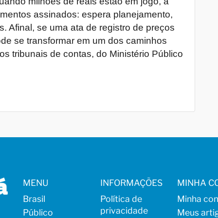
uando milhões de reais estão em jogo, a
mentos assinados: espera planejamento,
as. Afinal, se uma ata de registro de preços
de se transformar em um dos caminhos
s tribunais de contas, do Ministério Público
MENU
INFORMAÇÕES
MINHA C
Brasil
Política de
Minha con
privacidade
Público
Meus arti