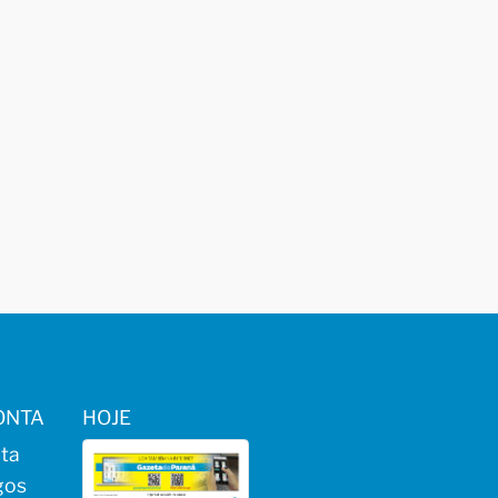
ONTA
HOJE
ta
gos