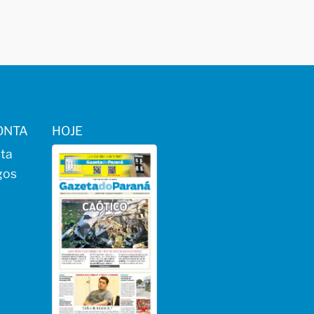
ONTA
HOJE
ta
gos