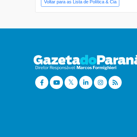
Voltar para as Lista de Política & Cia
Diretor Responsável:
Marcos Formighieri