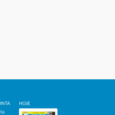
ONTA
HOJE
ta