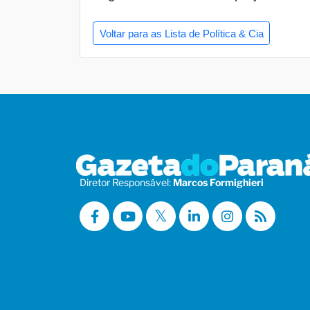
Voltar para as Lista de Política & Cia
Diretor Responsável:
Marcos Formighieri