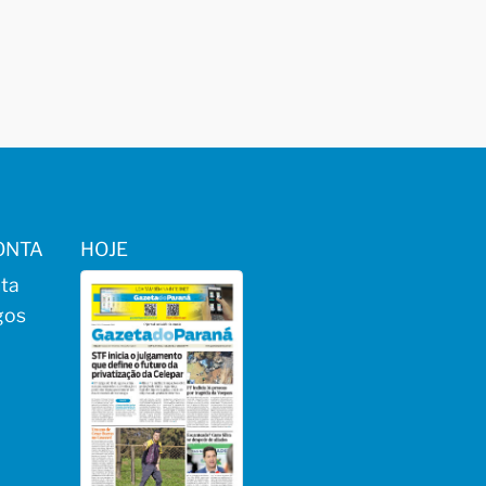
ONTA
HOJE
ta
gos