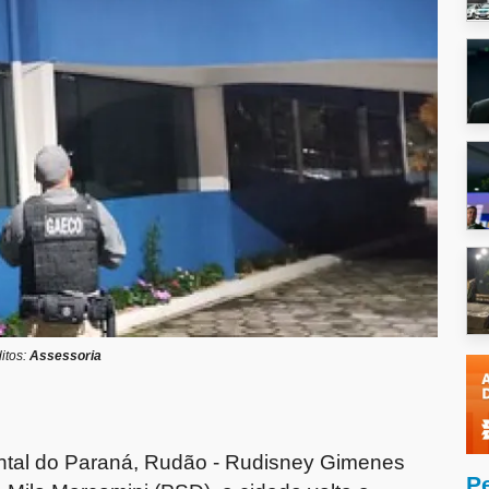
itos:
Assessoria
ntal do Paraná,
Rudão
- Rudisney Gimenes
P