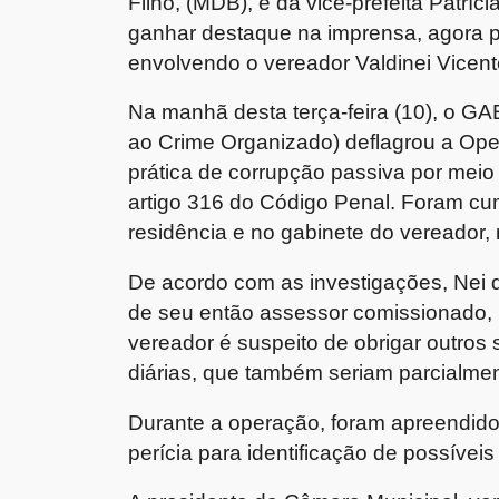
Filho, (MDB), e da vice-prefeita
Patríci
ganhar destaque na imprensa, agora 
envolvendo o vereador
Valdinei Vicent
Na manhã desta terça-feira (10), o
GAE
ao Crime Organizado)
deflagrou a
Ope
prática de corrupção passiva por meio
artigo 316 do Código Penal. Foram cu
residência e no gabinete do vereador
,
De acordo com as investigações,
Nei 
de seu então assessor comissionado,
vereador é suspeito de obrigar outros s
diárias, que também seriam parcialme
Durante a operação, foram
apreendido
perícia para identificação de possíveis