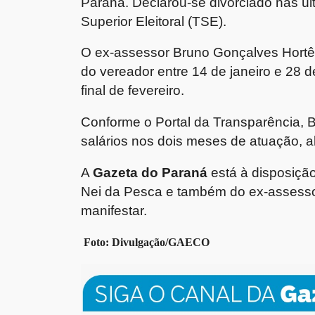
Paraná. Declarou-se
divorciado
nas úl
Superior Eleitoral (TSE)
.
O ex-assessor
Bruno Gonçalves Hortê
do vereador entre
14 de janeiro e 28 d
final de fevereiro.
Conforme o
Portal da Transparência
, 
salários nos dois meses de atuação, 
A
Gazeta do Paraná
está à disposiçã
Nei da Pesca
e também do ex-assess
manifestar.
Foto: Divulgação/GAECO