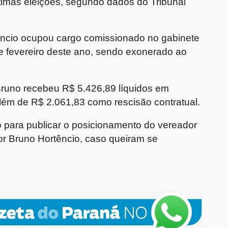
timas eleições, segundo dados do
Tribunal
ncio
ocupou cargo comissionado no gabinete
e fevereiro deste ano
, sendo exonerado ao
Bruno recebeu
R$ 5.426,89 líquidos
em
além de
R$ 2.061,83
como
rescisão contratual
.
o para publicar o posicionamento do vereador
or
Bruno Hortêncio
, caso queiram se