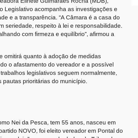
ereadora
Elinete Guimarães Rocha
(MDB),
e o Legislativo acompanha as investigações e
ade e a transparência. “A Câmara é a casa do
seriedade, respeito à lei e responsabilidade.
lhando com firmeza e equilíbrio”, afirmou a
 omitirá quanto à adoção de
medidas
indo o
afastamento do vereador
e a possível
 trabalhos legislativos seguem normalmente,
pautas prioritárias do município.
?
 como Nei da Pesca, tem
55 anos
, nasceu em
 partido
NOVO
, foi eleito vereador em Pontal do