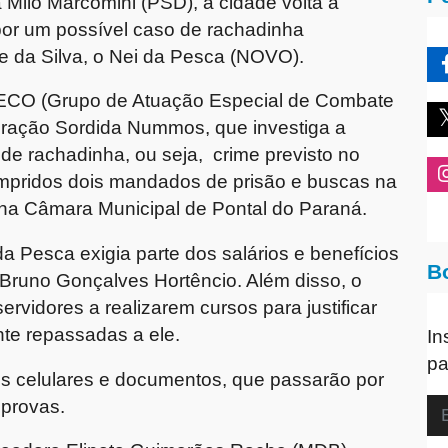
a Milo Marcomini
(PSD), a cidade volta a
por um possível caso de
rachadinha
e da Silva
, o
Nei da Pesca
(NOVO).
CO (Grupo de Atuação Especial de Combate
ração Sordida Nummos
, que investiga a
 de rachadinha, ou seja,
crime previsto no
mpridos dois
mandados de prisão
e
buscas na
 na Câmara Municipal de Pontal do Paraná.
da Pesca exigia parte dos salários e benefícios
B
Bruno Gonçalves Hortêncio
. Além disso, o
ervidores a realizarem cursos para justificar
nte repassadas a ele.
In
pa
s celulares e documentos
, que passarão por
 provas.