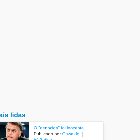
is lidas
O "genocida" foi inocenta...
Publicado por
Oswaldo
há 3 dias