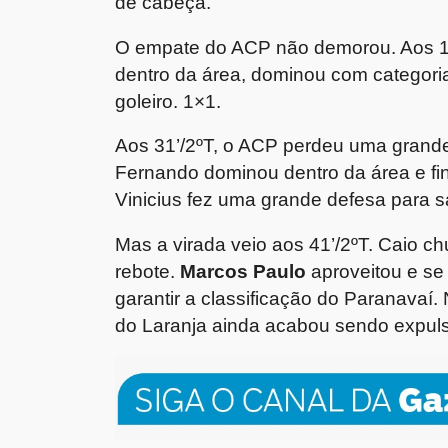
de cabeça.
O empate do ACP não demorou. Aos 1
dentro da área, dominou com categori
goleiro. 1×1.
Aos 31’/2ºT, o ACP perdeu uma grande
Fernando dominou dentro da área e fin
Vinicius fez uma grande defesa para sa
Mas a virada veio aos 41’/2ºT. Caio ch
rebote.
Marcos Paulo
aproveitou e se 
garantir a classificação do Paranavaí.
do Laranja ainda acabou sendo expul