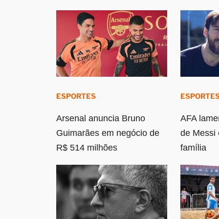
ESPORTES
ESPORTE
Arsenal anuncia Bruno
AFA lamen
Guimarães em negócio de
de Messi 
R$ 514 milhões
família