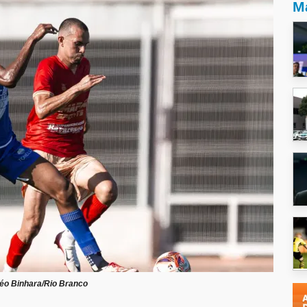
Ma
éo Binhara/Rio Branco