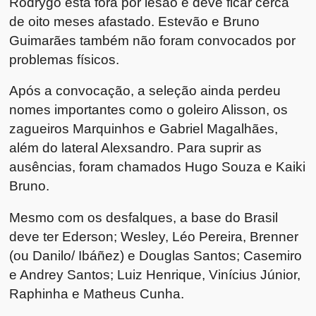
Rodrygo
está fora por lesão e deve ficar cerca
de oito meses afastado.
Estevão
e
Bruno
Guimarães
também não foram convocados por
problemas físicos.
Após a convocação, a seleção ainda perdeu
nomes importantes como o goleiro
Alisson
, os
zagueiros
Marquinhos
e
Gabriel Magalhães
,
além do lateral
Alexsandro
. Para suprir as
ausências, foram chamados
Hugo Souza
e Kaiki
Bruno.
Mesmo com os desfalques, a base do Brasil
deve ter Ederson; Wesley, Léo Pereira, Brenner
(ou Danilo/ Ibáñez) e Douglas Santos; Casemiro
e Andrey Santos; Luiz Henrique,
Vinícius Júnior
,
Raphinha
e Matheus Cunha.