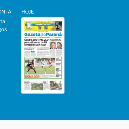
ONTA
HOJE
ta
gos