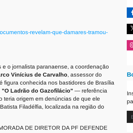
o/documentos-revelam-que-damares-tramou-
 e o jornalista paranaense, a coordenação
B
rco Vinícius de Carvalho
, assessor do
 figura conhecida nos bastidores de Brasília
:
"O Ladrão do Gazofilácio"
— referência
In
do teria origem em denúncias de que ele
pa
atista Filadélfia, localizada na região do
AMORADA DE DIRETOR DA PF DEFENDE